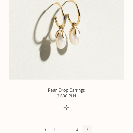
Pearl Drop Earrings
2.600
PLN
1
…
4
5