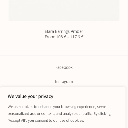
Elara Earrings Amber
From: 108 €
-
117.6 €
Facebook
Instagram
We value your privacy
We invite you to join our newsletter for first access to new releases,
special offers and more from Maugo.
Shop
We use cookies to enhance your browsing experience, serve
Email
personalized ads or content, and analyze our traffic. By clicking
My Account
"Accept All", you consent to our use of cookies.