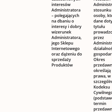
interesów
Administ
Administratora
stosunku
– polegających
osoby, kt
na dbaniu o
dane doty
interesy i dobry
tytułu
wizerunek
prowadz
Administratora,
przez
jego Sklepu
Administ
Internetowego
działalnoś
oraz dążeniu do
gospodarc
sprzedaży
Okres
Produktów
przedawn
określają
prawa, w
szczególn
Kodeksu
Cywilneg
(podsta
termin
przedawn