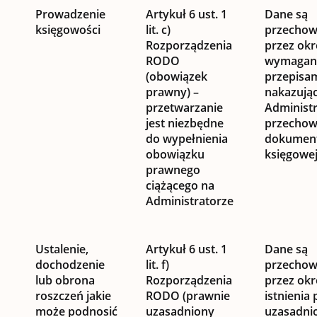
Prowadzenie
Artykuł 6 ust. 1
Dane są
księgowości
lit. c)
przecho
Rozporządzenia
przez okr
RODO
wymagan
(obowiązek
przepisa
prawny) –
nakazują
przetwarzanie
Administ
jest niezbędne
przechow
do wypełnienia
dokument
obowiązku
księgowej
prawnego
ciążącego na
Administratorze
Ustalenie,
Artykuł 6 ust. 1
Dane są
dochodzenie
lit. f)
przecho
lub obrona
Rozporządzenia
przez okr
roszczeń jakie
RODO (prawnie
istnienia
może podnosić
uzasadniony
uzasadni