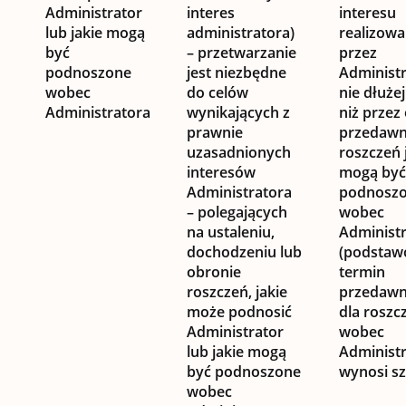
Administrator
interes
interesu
lub jakie mogą
administratora)
realizow
być
– przetwarzanie
przez
podnoszone
jest niezbędne
Administr
wobec
do celów
nie dłuże
Administratora
wynikających z
niż przez
prawnie
przedawn
uzasadnionych
roszczeń 
interesów
mogą być
Administratora
podnosz
– polegających
wobec
na ustaleniu,
Administ
dochodzeniu lub
(podsta
obronie
termin
roszczeń, jakie
przedawn
może podnosić
dla roszc
Administrator
wobec
lub jakie mogą
Administ
być podnoszone
wynosi sze
wobec