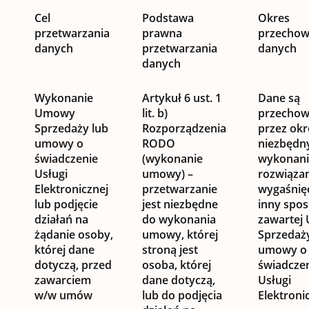
Cel
Podstawa
Okres
przetwarzania
prawna
przechow
danych
przetwarzania
danych
danych
Wykonanie
Artykuł 6 ust. 1
Dane są
Umowy
lit. b)
przecho
Sprzedaży lub
Rozporządzenia
przez okr
umowy o
RODO
niezbędn
świadczenie
(wykonanie
wykonani
Usługi
umowy) –
rozwiązan
Elektronicznej
przetwarzanie
wygaśnię
lub podjęcie
jest niezbędne
inny spo
działań na
do wykonania
zawartej
żądanie osoby,
umowy, której
Sprzedaży
której dane
stroną jest
umowy o
dotyczą, przed
osoba, której
świadcze
zawarciem
dane dotyczą,
Usługi
w/w umów
lub do podjęcia
Elektronic