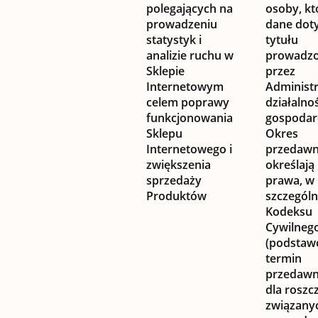
polegających na
osoby, kt
prowadzeniu
dane doty
statystyk i
tytułu
analizie ruchu w
prowadz
Sklepie
przez
Internetowym
Administ
celem poprawy
działalnoś
funkcjonowania
gospodarc
Sklepu
Okres
Internetowego i
przedawn
zwiększenia
określają
sprzedaży
prawa, w
Produktów
szczególn
Kodeksu
Cywilneg
(podsta
termin
przedawn
dla roszc
związany