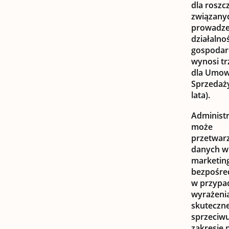
dla roszc
związany
prowadz
działalnoś
gospodar
wynosi trz
dla Umo
Sprzedaż
lata).
Administr
może
przetwar
danych w
marketin
bezpośre
w przypa
wyrażeni
skuteczn
sprzeciw
zakresie 