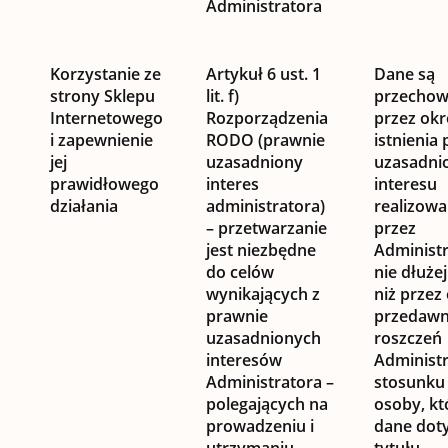
Administratora
Korzystanie ze
Artykuł 6 ust. 1
Dane są
strony Sklepu
lit. f)
przecho
Internetowego
Rozporządzenia
przez okr
i zapewnienie
RODO (prawnie
istnienia
jej
uzasadniony
uzasadni
prawidłowego
interes
interesu
działania
administratora)
realizow
– przetwarzanie
przez
jest niezbędne
Administr
do celów
nie dłuże
wynikających z
niż przez
prawnie
przedawn
uzasadnionych
roszczeń
interesów
Administ
Administratora –
stosunku
polegających na
osoby, kt
prowadzeniu i
dane doty