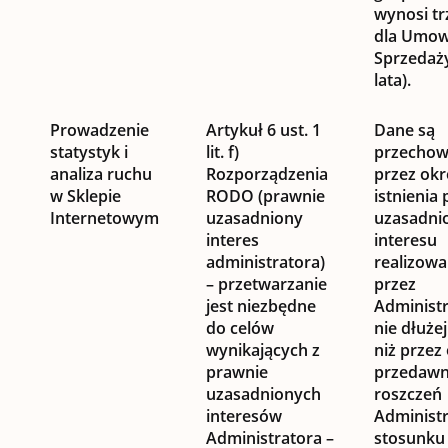
wynosi trz
dla Umo
Sprzedaż
lata).
Prowadzenie
Artykuł 6 ust. 1
Dane są
statystyk i
lit. f)
przecho
analiza ruchu
Rozporządzenia
przez okr
w Sklepie
RODO (prawnie
istnienia
Internetowym
uzasadniony
uzasadni
interes
interesu
administratora)
realizow
– przetwarzanie
przez
jest niezbędne
Administr
do celów
nie dłuże
wynikających z
niż przez
prawnie
przedawn
uzasadnionych
roszczeń
interesów
Administ
Administratora –
stosunku