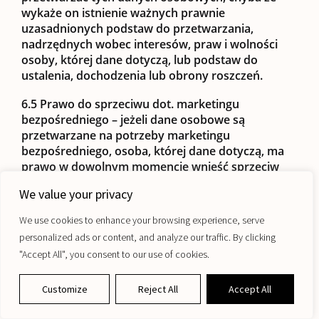
wykaże on istnienie ważnych prawnie
uzasadnionych podstaw do przetwarzania,
nadrzędnych wobec interesów, praw i wolności
osoby, której dane dotyczą, lub podstaw do
ustalenia, dochodzenia lub obrony roszczeń.
6.5
Prawo do sprzeciwu dot. marketingu
bezpośredniego
– jeżeli dane osobowe są
przetwarzane na potrzeby marketingu
bezpośredniego, osoba, której dane dotyczą, ma
prawo w dowolnym momencie wnieść sprzeciw
wobec przetwarzania dotyczących jej danych
We value your privacy
We invite you to join our newsletter for first access to new releases,
osobowych na potrzeby takiego marketingu, w
special offers and more from Maugo.
tym profilowania, w zakresie, w jakim
We use cookies to enhance your browsing experience, serve
przetwarzanie jest związane z takim marketingiem
Email
personalized ads or content, and analyze our traffic. By clicking
bezpośrednim.
"Accept All", you consent to our use of cookies.
6.6
W celu realizacji uprawnień, o których mowa w
Subscribe
niniejszym punkcie polityki prywatności, można
Customize
Reject All
Accept All
kontaktować się z Administratorem poprzez