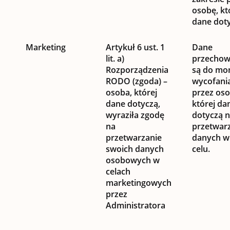
osobę, kt
dane doty
Marketing
Artykuł 6 ust. 1
Dane
lit. a)
przecho
Rozporządzenia
są do mo
RODO (zgoda) –
wycofani
osoba, której
przez oso
dane dotyczą,
której da
wyraziła zgodę
dotyczą n
na
przetwarz
przetwarzanie
danych w
swoich danych
celu.
osobowych w
celach
marketingowych
przez
Administratora