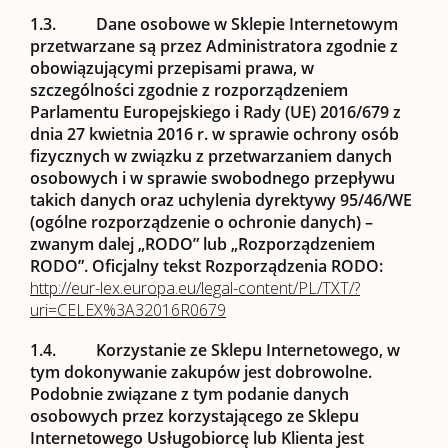
1.3.
Dane osobowe w Sklepie Internetowym
przetwarzane są przez Administratora zgodnie z
obowiązującymi przepisami prawa, w
szczególności zgodnie z rozporządzeniem
Parlamentu Europejskiego i Rady (UE) 2016/679 z
dnia 27 kwietnia 2016 r. w sprawie ochrony osób
fizycznych w związku z przetwarzaniem danych
osobowych i w sprawie swobodnego przepływu
takich danych oraz uchylenia dyrektywy 95/46/WE
(ogólne rozporządzenie o ochronie danych) –
zwanym dalej „
RODO
” lub „
Rozporządzeniem
RODO
”. Oficjalny tekst Rozporządzenia RODO:
http://eur-lex.europa.eu/legal-content/PL/TXT/?
uri=CELEX%3A32016R0679
1.4.
Korzystanie ze Sklepu Internetowego, w
tym dokonywanie zakupów jest dobrowolne.
Podobnie związane z tym podanie danych
osobowych przez korzystającego ze Sklepu
Internetowego Usługobiorcę lub Klienta jest