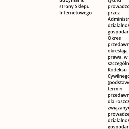
utrzymaniu
tytułu
strony Sklepu
prowadz
Internetowego
przez
Administ
działalnoś
gospodarc
Okres
przedawn
określają
prawa, w
szczególn
Kodeksu
Cywilneg
(podsta
termin
przedawn
dla roszc
związany
prowadz
działalnoś
gospodar