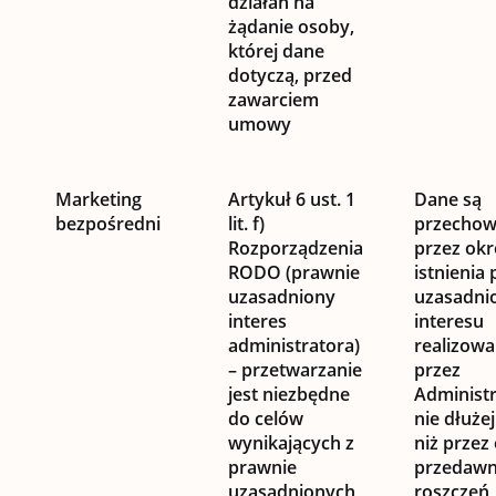
działań na
żądanie osoby,
której dane
dotyczą, przed
zawarciem
umowy
Marketing
Artykuł 6 ust. 1
Dane są
bezpośredni
lit. f)
przecho
Rozporządzenia
przez okr
RODO (prawnie
istnienia
uzasadniony
uzasadni
interes
interesu
administratora)
realizow
– przetwarzanie
przez
jest niezbędne
Administr
do celów
nie dłuże
wynikających z
niż przez
prawnie
przedawn
uzasadnionych
roszczeń