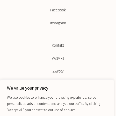
Facebook
Instagram
Kontakt
Wysyłka
Zwroty
Dopasuj rozmiar
We value your privacy
We invite you to join our newsletter for first access to new releases,
special offers and more from Maugo.
Sklepy
We use cookies to enhance your browsing experience, serve
Email
personalized ads or content, and analyze our traffic. By clicking
Regulamin
"Accept All", you consent to our use of cookies.